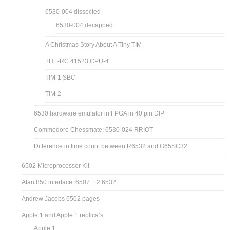
6530-004 dissected
6530-004 decapped
A Christmas Story About A Tiny TIM
THE-RC 41523 CPU-4
TIM-1 SBC
TIM-2
6530 hardware emulator in FPGA in 40 pin DIP
Commodore Chessmate: 6530-024 RRIOT
Difference in time count between R6532 and G65SC32
6502 Microprocessor Kit
Atari 850 interface: 6507 + 2 6532
Andrew Jacobs 6502 pages
Apple 1 and Apple 1 replica’s
Apple 1