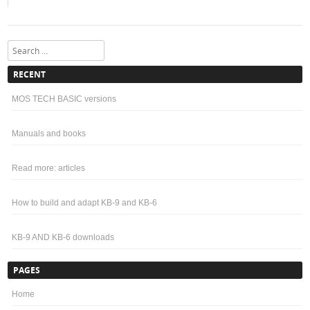
Search
RECENT
MOS TECH BASIC versions
Manuals and books
Read more: articles
How to build and adapt KB-9 and KB-6
KB-9 AND KB-6 downloads
PAGES
Home