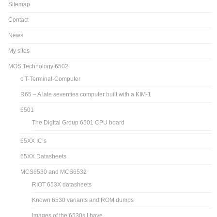
Sitemap
Contact
News
My sites
MOS Technology 6502
c’T-Terminal-Computer
R65 – A late seventies computer built with a KIM-1
6501
The Digital Group 6501 CPU board
65XX IC’s
65XX Datasheets
MCS6530 and MCS6532
RIOT 653X datasheets
Known 6530 variants and ROM dumps
Images of the 6530s I have